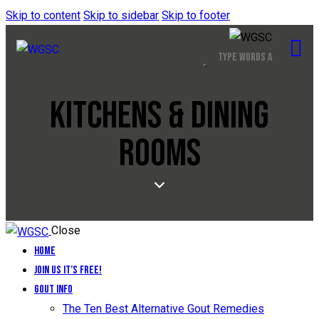
Skip to content
Skip to sidebar
Skip to footer
KITCHENS & DINING
ROOMS
Close
Home
Join Us It’s Free!
Gout Info
The Ten Best Alternative Gout Remedies