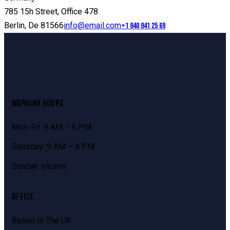
785 15h Street, Office 478
Berlin, De 81566
info@email.com
+1 840 841 25 69
WORKING HOURS
Mon-Fri: 9 AM – 6 PM
Saturday: 9 AM – 4 PM
Sunday: closed
OFFICE
Based In The UK